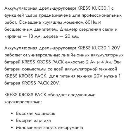
Скорость об/мин
500 / 2100
Аккумуляторная дрель-шуруповерт KRESS KUC30.1 с
Подсветка
Да
функцией удара предназначена для профессиональных
Вес, кг
1
работ. Оснащена крутящим моментом 60Нм и
бесщеточным двигателем. Диаметр сверления стали и
Вес (брутто), кг
1,42
кирпича — 13 мм, дерева — 20 мм.
Размер упаковки (ДxШxВ), см
30,5x21,5x10,1
2 года + 1 год
Аккумуляторная дрель-шуруповерт KRESS KUC30.1 20V
Гарантия
при
работает от универсальных литий-ионных аккумуляторных
регистрации
батарей KRESS KROSS PACK емкостью 2 Ач и 4 Ач. Эти
Сумка в
батареи совместимы со всей аккумуляторной техникой
Дополнительные аксессуары
комплекте.
KRESS KROSS PACK. Для питания техники 20V нужна 1
Картонная
батарея KROSS PACK 20V.
Упаковка
коробка
KRESS KROSS PACK обладает следующими
характеристиками:
Высокая мощность
Быстрая зарядка
Мгновенный запуск инструмента