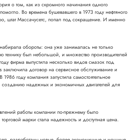
ория о том, как из скромного начинания одного
 помогло. Во времена бушевавшего в 1973 году нефтяного
, штат Массачусетс, попал под сокращение. И именно
набирала обороты: она уже занималась не только
ую технику был небольшой, и множество производителей
году фирма выпустила несколько видов смазок под
ots заключила договор на сервисное обслуживание и
В 1986 году компания запустила самостоятельное
о созданию надежных и экономичных двигателей для
равлений работы компании по-прежнему было
торговой марки стала надежность и доступная цена.
сел, разработаны новые, более экономичные и мощные