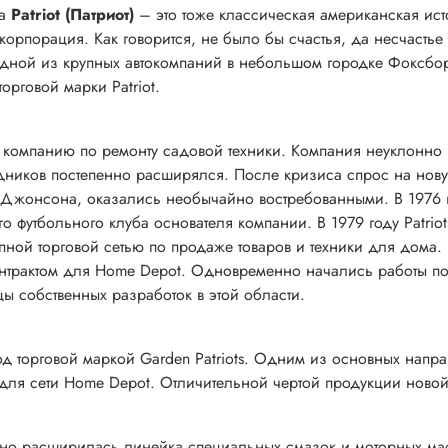
да
Patriot (Патриот)
– это тоже классическая американская ист
орпорация. Как говорится, не было бы счастья, да несчастье
ной из крупных автокомпаний в небольшом городке Фоксборо
торговой марки Patriot.
 компанию по ремонту садовой техники. Компания неуклонно 
удников постепенно расширялся. После кризиса спрос на нов
а Джонсона, оказались необычайно востребованными. В 1976 
о футбольного клубa основателя компании. В 1979 году Patri
ой торговой сетью по продаже товаров и техники для дома. 
онтрактом для Home Depot. Одновременно начались работы п
цы собственных разработок в этой области.
од торговой маркой Garden Patriots. Одним из основных нап
для сети Home Depot. Отличительной чертой продукции новой 
ьно расширилась линейка специальных смазок и моторных ма