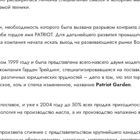
емой техники.
, необходимость которого была вызвана разрывом контракта с
себе гордое имя PATRIOT. Для дальнейшего развития промышл
, а компания начала искать выход на развивающиеся рынки В
ом 1999 году и была представлена всего-навсего двумя моде
компания Гарден Трейдинг, специализировавшаяся на поставка
различных юридических трудностей – дело в том, что этот то
ское, хоть и слегка измененное, название
Patriot Garden
.
ставок, и уже к 2004 году до 50% всех продаж приходилось н
нология на производство масла, а их производство налажено 
роизвела слияние c представительством крупнейшего канадск
 сварочным оборудованием, насосами, мотопомпами, компрес