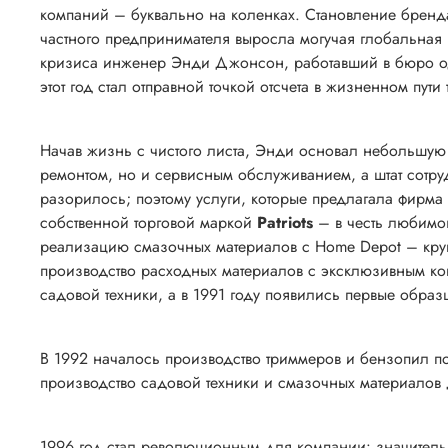
компаний – буквально на коленках. Становление брен
частного предпринимателя выросла могучая глобальная к
кризиса инженер Энди Джонсон, работавший в бюро од
этот год стал отправной точкой отсчета в жизненном пути 
Начав жизнь с чистого листа, Энди основал небольшую
ремонтом, но и сервисным обслуживанием, а штат сотр
разорилось; поэтому услуги, которые предлагала фирм
собственной торговой маркой
Patriots
– в честь любимог
реализацию смазочных материалов с Home Depot – крупн
производство расходных материалов с эксклюзивным к
садовой техники, а в 1991 году появились первые образ
В 1992 началось производство триммеров и бензопил п
производство садовой техники и смазочных материалов 
1996 год стал революционным для компании: значител