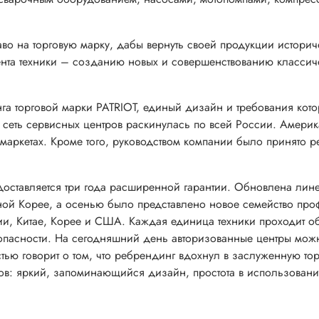
аво на торговую марку, дабы вернуть своей продукции истори
нта техники – созданию новых и совершенствованию классич
га торговой марки PATRIOT, единый дизайн и требования кот
а сеть сервисных центров раскинулась по всей России. Америк
рмаркетах. Кроме того, руководством компании было принято р
едоставляется три года расширенной гарантии. Обновлена лин
ой Корее, а осенью было представлено новое семейство проф
ии, Китае, Корее и США. Каждая единица техники проходит об
опасности. На сегодняшний день авторизованные центры можн
тью говорит о том, что ребрендинг вдохнул в заслуженную то
тов: яркий, запоминающийся дизайн, простота в использован