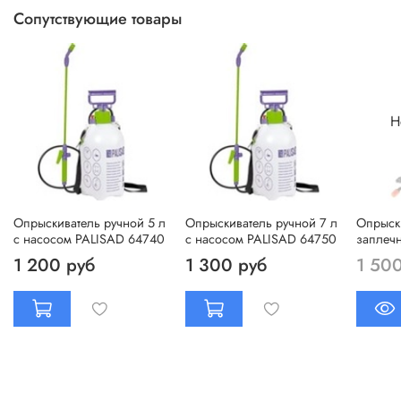
Сопутствующие товары
Н
Опрыскиватель ручной 5 л
Опрыскиватель ручной 7 л
Опрыски
с насосом PALISAD 64740
с насосом PALISAD 64750
заплеч
1 200 руб
1 300 руб
1 50