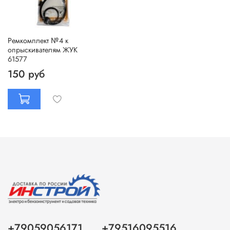
Ремкомплект №4 к
опрыскивателям ЖУК
61577
150 руб
+79059056171
+79516095516