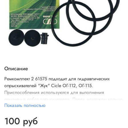
Описание
Ремкомплект 2 61575 подходит для гидравлических
опрыскивателей "Жук" Cicle ОГ-112, ОГ-115.
Приспособления используются для выполнения
ремонтных работ опрыскивателя. Перед монтажом кольцо
Показать полностью
компрессионное необходимо смазать
100 руб