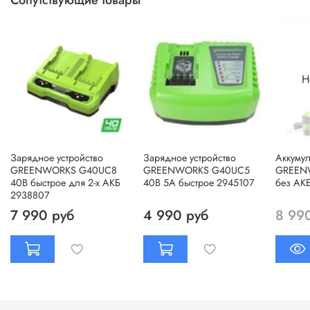
Н
Зарядное устройство
Зарядное устройство
Аккуму
GREENWORKS G40UC8
GREENWORKS G40UC5
GREEN
40В быстрое для 2-х АКБ
40В 5А быстрое 2945107
без АКБ
2938807
7 990 руб
4 990 руб
8 99