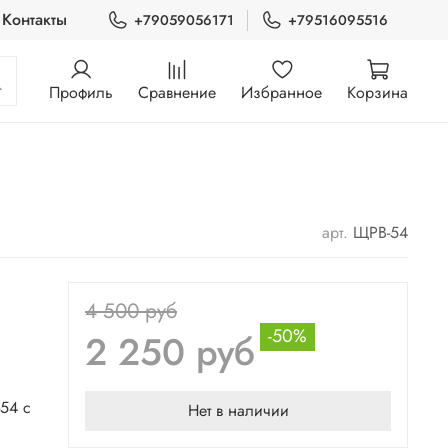
Контакты
+79059056171
+79516095516
Профиль
Сравнение
Избранное
Корзина
арт.
ЩРВ-54
4 500 руб
-50%
2 250 руб
54 с
Нет в наличии