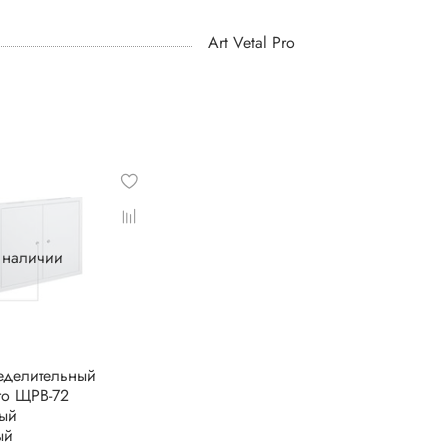
Art Vetal Pro
в наличии
еделительный
Pro ЩРВ-72
мый
ый