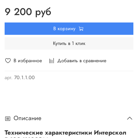
обработки. Ножи из быстрорежущей стали многократно
9 200 руб
затачиваемые. Есть дополнительная возможность
выборки четверти глубиной до 17мм. Для этого в
комплекте поставляется специальный боковой
В корзину
ограничитель.
Купить в 1 клик
В избранное
Добавить в сравнение
арт.
70.1.1.00
Описание
Технические характеристики Интерскол