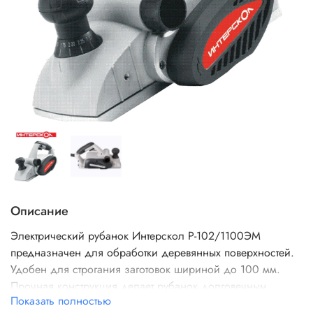
Описание
Электрический рубанок Интерскол Р-102/1100ЭМ
предназначен для обработки деревянных поверхностей.
Удобен для строгания заготовок шириной до 100 мм.
Прочная конструкция делает рубанок долговечным.
Показать полностью
Высокая частота вращения увеличивает качество