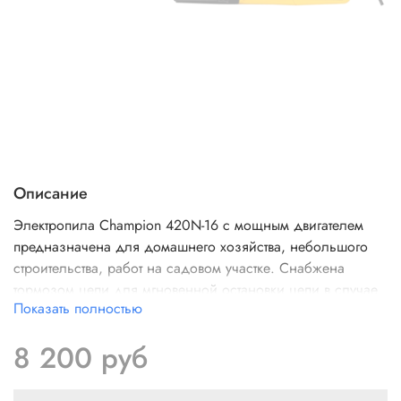
Описание
Электропила Champion 420N-16 с мощным двигателем
предназначена для домашнего хозяйства, небольшого
строительства, работ на садовом участке. Снабжена
тормозом цепи для мгновенной остановки цепи в случае
Показать полностью
отскока. Имеет металлический упор для более точной
работы. Задняя и боковая рукоятки способствуют
8 200 руб
комфортному удержанию электропилы. От случайного
запуска предохраняет стопорная кнопка.