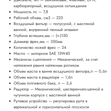
карбюраторный, воздушное охлаждение
Мощность лс
— 7,8
Рабочий объем, см3
— 225
Воздушный фильтр
— полусухой, с масляной
ванной, внутренний пенный элемент
Глубина вспашки,мм
— (+-)150
Диаметр фрез,мм
— 350мм
Количество ножей фрез
— 24
Масло
— моторное SAE 15W40
Механизм сцепления
— Механический, за счет
натяжения ремня натяжным роликом
Объем масла в ванне воздушного фильтра,л
— 0,6л
Объем масла в редукторе
— 1,6л
Объем топливного бака, л
— 3,6
Редуктор
— Механический, шестеренчато-цепной в
чугунном корпусе с масляной ванной
Рулевое устройство
— регулировка руля в
вертикальной и горизонтальной плоскости