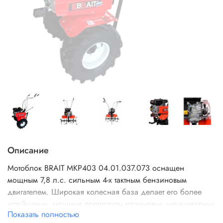
Описание
Мотоблок BRAIT MKP403 04.01.037.073 оснащен
мощным 7,8 л.с. сильным 4-х тактным бензиновым
двигателем. Широкая колесная база делает его более
устойчивым, мощные протекторы резиновых накачиваемых
Показать полностью
шин повышают уровень проходимости. Для данного