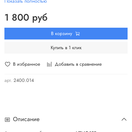
Показать полностью
Габаритные размеры, Д*Ш*В, мм
83*48*46
Вес, кг
0,17
1 800 руб
В корзину
Купить в 1 клик
В избранное
Добавить в сравнение
арт.
2400.014
Описание