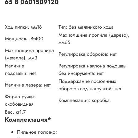
65 B 0601509120
Ход пилки, мм
18
Тип: б
ез маятникого хода
Мах толщина пропила (дерево),
Мощность, Вт
400
мм
65
Мах толщина пропила
Регулировка оборотов:
нет
(металла), мм
3
Наличие
Регулировка наклона подошвы
подсветки:
нет
без инструмента:
нет
Поддержание постоянных
Наличие лазера:
нет
оборотов под нагрузкой:
нет
Форма ручки:
Комплектация:
коробка
с
кобовидная
Вес, кг
1.7
Комплектация
*
Пильное полотно;