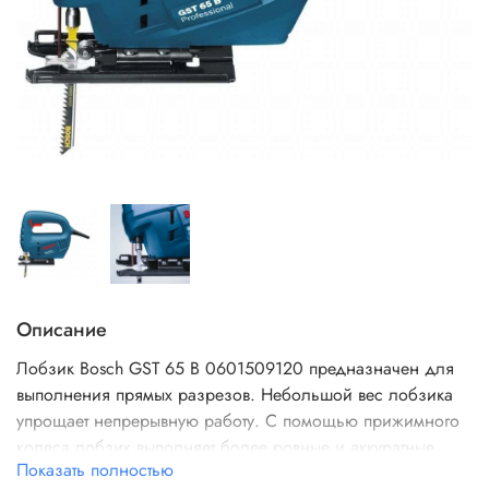
Описание
Лобзик Bosch GST 65 B 0601509120 предназначен для
выполнения прямых разрезов. Небольшой вес лобзика
упрощает непрерывную работу. С помощью прижимного
колеса лобзик выполняет более ровные и аккуратные
Показать полностью
пропилы. Инструмент снабжен функцией быстрой замены