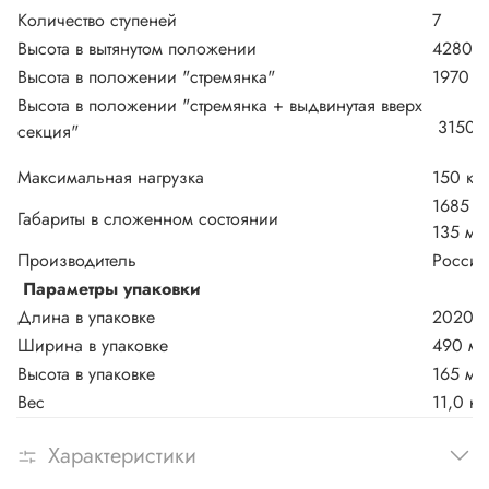
Количество ступеней
7
Высота в вытянутом положении
4280 
Высота в положении "стремянка"
1970 м
Высота в положении "стремянка + выдвинутая вверх
3150 
секция"
Максимальная нагрузка
150 кг
1685 х
Габариты в сложенном состоянии
135 мм
Производитель
Россия
Параметры упаковки
Длина в упаковке
2020 
Ширина в упаковке
490 м
Высота в упаковке
165 мм
Вес
11,0 кг
Характеристики