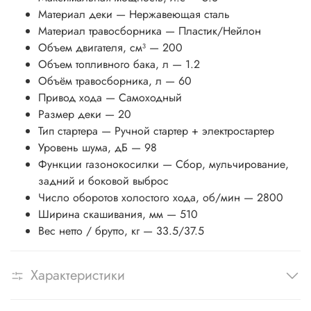
Материал деки
— Нержавеющая сталь
Материал травосборника
— Пластик/Нейлон
Объем двигателя, см³
— 200
Объем топливного бака, л
— 1.2
Объём травосборника, л
— 60
Привод хода
— Самоходный
Размер деки
— 20
Тип стартера
— Ручной стартер + электростартер
Уровень шума, дБ
— 98
Функции газонокосилки
— Сбор, мульчирование,
задний и боковой выброс
Число оборотов холостого хода, об/мин
— 2800
Ширина скашивания, мм
— 510
Вес нетто / брутто, кг
— 33.5/37.5
Характеристики