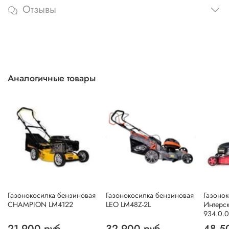
Отзывы
Аналогичные товары
Газонокосилка бензиновая
Газонокосилка бензиновая
Газоно
CHAMPION LM4122
LEO LM48Z-2L
Интерск
934.0.0
21 900 руб
32 900 руб
48 5