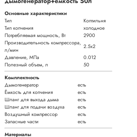
дымогенератор+емкость 50л
Основные характеристики
Тип
Коптильня
Тип копчения
холодное
Потребляемая мощность, Вт
2900
Производительность компрессора,
2.5х2
л/мин
Давление, МПа
0.012
Полезный объем, л
50
Комплектность
Дымогенератор
есть
Ёмкость для копчения
есть
Шланг для выхода дыма
есть
Шланг для подачи воздуха
есть
Воздушный компрессор
есть
Запасные части
есть
Материалы