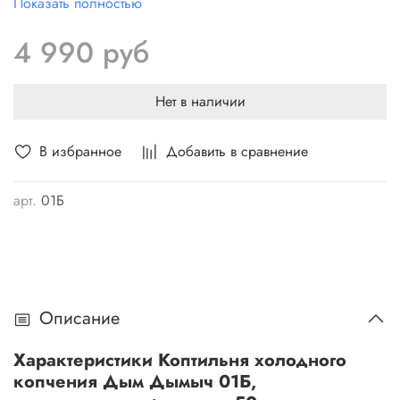
Показать полностью
можете использовать коптильную камеру изготовленную
самостоятельно или использовать готовую емкость с
4 990 руб
крышкой и простейшим дымоходом.
Нет в наличии
В избранное
Добавить в сравнение
арт.
01Б
Описание
Характеристики Коптильня холодного
копчения Дым Дымыч 01Б,