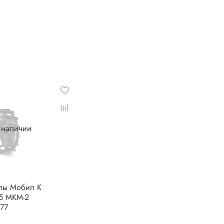
в наличии
епы Мобил К
5 МКМ-2
77