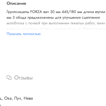
Описание
Грунтозацепы FORZA вал 30 мм 445/180 мм длина втулки
мм 3 обода предназначены для улучшения сцепления
мотоблока с почвой при выполнении тяжелых работ, таких
вспашка, рыхление почвы, окучивание и др. Металлическ
Показать полностью
грунтозацепы имеют обручи с шипами. Конструкция наде
сварена и крепится с помощью втулки на валы
редуктора.Совместим с мотоблоками
Forza, Каскад, Ока, 
Нева
(выходной вал 30мм круглый). В комплекте 2 штуки.
Отзывы
д, Ока, Луч, Нева
.