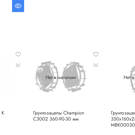
Нет в наличии
Нет 
 К
Грунтозацепы Champion
Грунтозац
C3002 360-90-30 мм
350х160х2
МВК00030