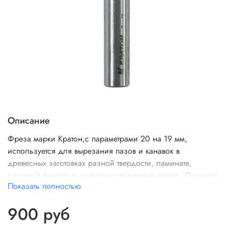
Описание
Фреза марки Кратон,с параметрами 20 на 19 мм,
используется для вырезания пазов и канавок в
древесных заготовках разной твердости, ламинате,
листовой фанере и древесностружечных плитах. Оснастка
Показать полностью
обладает диаметром хвостовой части — 8 мм, имеет
цилиндрическую форму, и подходит для крепления в
900 руб
стационарные и ручные фрезерные устройства легкого
типа. Оснастка обладает востребованными параметрами,