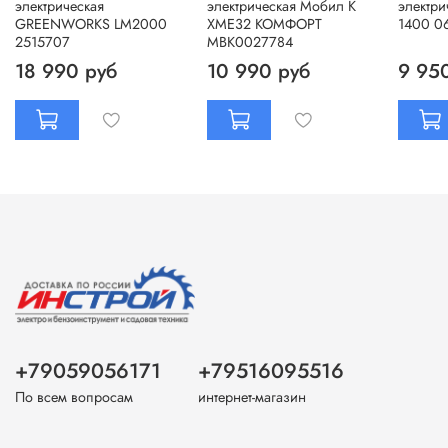
электрическая
электрическая Мобил К
электри
GREENWORKS LM2000
ХМЕ32 КОМФОРТ
1400 0
2515707
МВК0027784
18 990 руб
10 990 руб
9 95
+79059056171
+79516095516
По всем вопросам
интернет-магазин