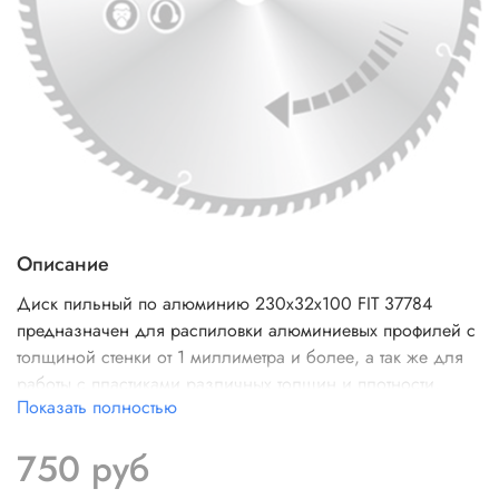
Описание
Диск пильный по алюминию 230х32х100 FIT 37784
предназначен для распиловки алюминиевых профилей с
толщиной стенки от 1 миллиметра и более, а так же для
работы с пластиками различных толщин и плотности.
Показать полностью
Оснастка изготовлена из инструментальной стали, а
напайки выполнены из твердого сплава ВК8
750 руб