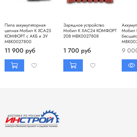
Пила аккумуляторная
Зарядное устройство
Аккуму
цепная Мобил К ХСА25
Мобил К ХАС24 КОМФОРТ
Мобил 
КОМФОРТ с АКБ и ЗУ
20В МВК0027808
бесщет
МВК0027800
МВК00
11 900 руб
1 700 руб
9 00