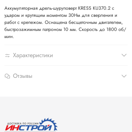
Вес, кг
4.75
Аккумуляторная дрель-шуруповерт KRESS KU370.2 с
Вес (брутто), кг
5.05
ударом и крутящим моментом 30Нм для сверления и
Размер упаковки (ДxШxВ), см
36,4x19x44
работ с крепежом. Оснащена бесщеточным двигателем,
2 года + 1
быстрозажимным патроном 10 мм. Скорость до 1800 об/
Гарантия
год при
мин.
регистрации
Упаковка
Кейс
Характеристики
Отзывы